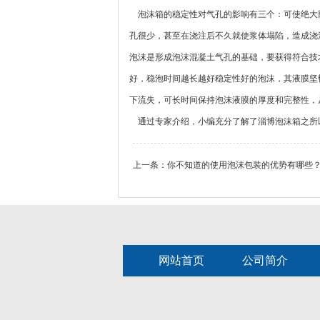
泡沫箱的稳定性对气孔的影响有三个：可使绝大部
孔很少，甚至在浇注后不久就使浆体塌陷，造成浇
泡沫是形成泡沫混凝土气孔的基础，要获得符合技
好，稳泡时间越长越好稳定性好的泡沫，其液膜坚
下流失，可长时间保持泡沫液膜的厚度和完整性，
通过专家介绍，小编充分了解了淄博泡沫箱之所
上一条：
你不知道的使用泡沫包装的优势有哪些
网站首页
公司简介