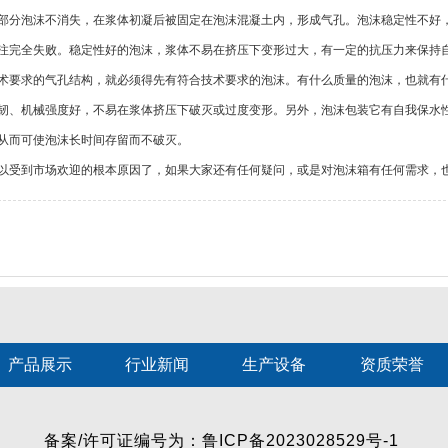
分泡沫不消失，在浆体初凝后被固定在泡沫混凝土内，形成气孔。泡沫稳定性不好
注完全失败。稳定性好的泡沫，浆体不易在挤压下变形过大，有一定的抗压力来保持
术要求的气孔结构，就必须得先有符合技术要求的泡沫。有什么质量的泡沫，也就有什
韧、机械强度好，不易在浆体挤压下破灭或过度变形。另外，泡沫包装它有自我保水
从而可使泡沫长时间存留而不破灭。
以受到市场欢迎的根本原因了，如果大家还有任何疑问，或是对泡沫箱有任何需求，
？
1
2
3
产品展示
行业新闻
生产设备
资质荣誉
备案/许可证编号为：鲁ICP备2023028529号-1