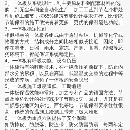
2、一体板从系统设计，到主要原材料到配套材料的选
购，到无尘车间全自动化生产、加工工艺到节点冷桥处
理到施工细节，按65%建筑节能设计要求进行，比传统
节能保温的施工做法有着更多、更优的保温隔热功能。
3、一体板稳定性好
相似相融的一体板各组成由于通过粘结、机械等化学或
物理的方式，结构成分之间比较相似或接近，因此，即
使在温变、日照、雨水、霜冻、严寒、高温、酸碱等恶
劣环境下，都能保证系统稳定性。
4、一体板有呼吸功能、没有负压
一体板独有的呼吸技术，在杜绝负压的前提下，防止内
部水分的累积，以及在高温、低温温变交替的过程中等
形成的弊病，避免了一体板的安全隐患。
5、一体板施工难度降低、工期缩短
一体板保温效能非常好，加之专利产品的锚固方法、节
点及冷桥设计的处理减少了节能损失，因此，尤其是在
气候恶劣地区如东北、西北等地，节能保温要求往往很
高，传统的保温施工给施工带来了极大难度。
6、一体板为重点六防提供了安全保障
如防掉皮、防脱落、防连带，防火防雷防震；每两年定