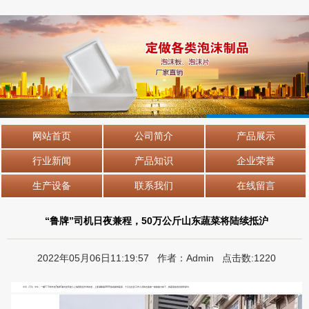
网站首页
公司简介
产品展示
行业新闻
产品知识
企业荣誉
生产设备
联系我们
在线留言
“鲁牌”司机日夜兼程，50万公斤山东蔬菜将陆续抵沪
2022年05月06日11:19:57 作者：Admin 点击数:1220
今日（7日）中午，一辆17.5米长的“鲁牌”厢式货车驶入上海普陀区长寿街道，上面满载着3000多箱新鲜蔬菜，十几位社区工作人员和志愿者一箱箱接力卸下，将蔬菜箱送到居民家中。