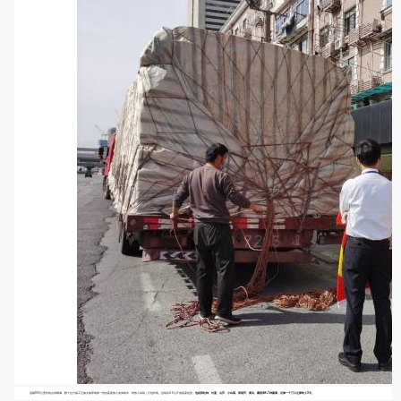
远隔900公里外的山东聊城，数十位分拣工正如火如荼地将一份份蔬菜放入泡沫箱中，再放入冰袋，打包封装。这每份4.5公斤的蔬菜包里，
包括西红柿、甘蓝、山芹、小白菜、西葫芦、黄瓜、圆茄等6-7种蔬菜，足够一个三口之家吃上3天。