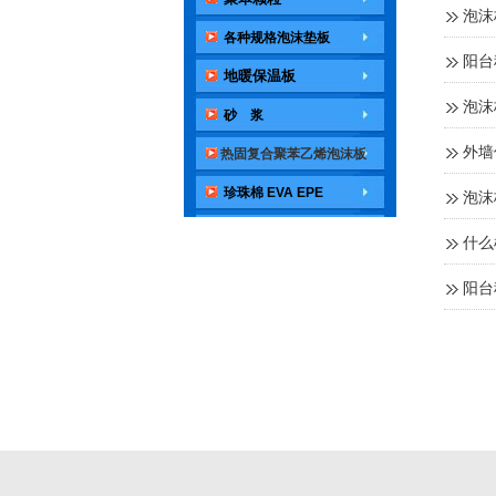
泡沫
各种规格泡沫垫板
阳台
地暖保温板
泡沫
砂 浆
外墙
热固复合聚苯乙烯泡沫板
珍珠棉 EVA EPE
泡沫
什么
阳台