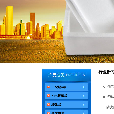
行业新
泡沫
EPS泡沫板
XPS挤塑板
挤塑
墙体板
防火
聚苯颗粒